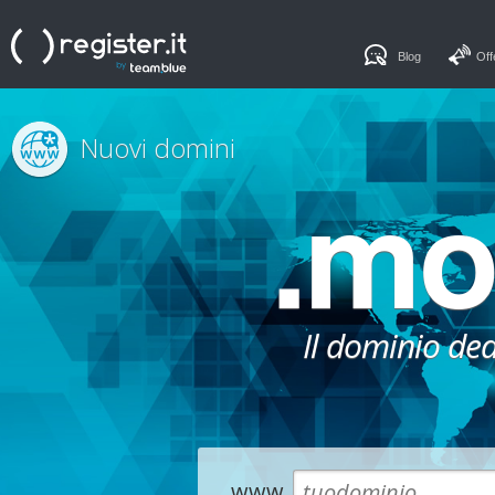
Blog
Off
Nuovi domini
.m
Il dominio ded
www.