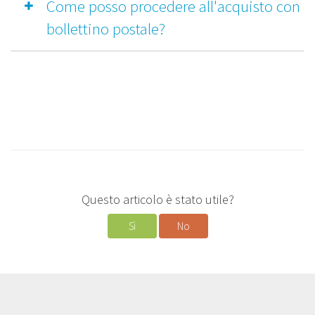
Come posso procedere all'acquisto con
bollettino postale?
Questo articolo è stato utile?
Sì
No