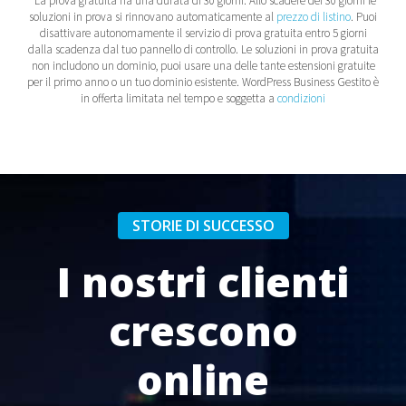
*La prova gratuita ha una durata di 30 giorni. Allo scadere dei 30 giorni le
soluzioni in prova si rinnovano automaticamente al
prezzo di listino
. Puoi
disattivare autonomamente il servizio di prova gratuita entro 5 giorni
dalla scadenza dal tuo pannello di controllo. Le soluzioni in prova gratuita
non includono un dominio, puoi usare una delle tante estensioni gratuite
per il primo anno o un tuo dominio esistente. WordPress Business Gestito è
in offerta limitata nel tempo e soggetta a
condizioni
STORIE DI SUCCESSO
I nostri clienti
crescono
online