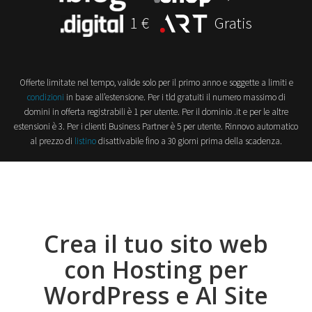
1 €
Gratis
Offerte limitate nel tempo, valide solo per il primo anno e soggette a limiti e
condizioni
in base all’estensione. Per i tld gratuiti il numero massimo di
domini in offerta registrabili è 1 per utente.
Per il dominio .it e per le altre
estensioni è 3. Per i clienti Business Partner è 5 per utente. Rinnovo automatico
al prezzo di
listino
disattivabile fino a 30 giorni prima della scadenza.
Crea il tuo sito web
con Hosting per
WordPress e AI Site