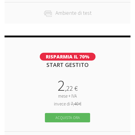
Ambiente di test
RISPARMIA IL 70%
START GESTITO
2
,
22
€
mese + IVA
invece di
7,40 €
ACQUISTA ORA