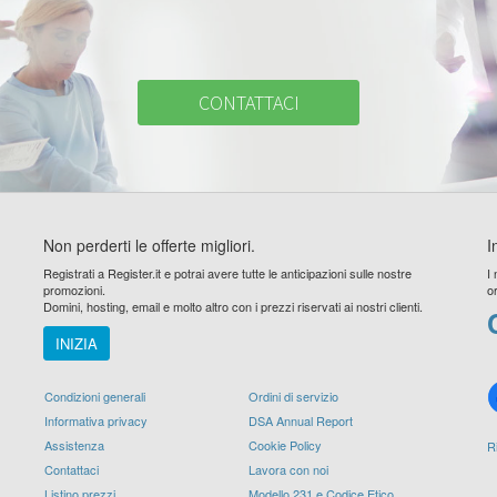
CONTATTACI
Non perderti le offerte migliori.
I
Registrati a Register.it e potrai avere tutte le anticipazioni sulle nostre
I
promozioni.
o
Domini, hosting, email e molto altro con i prezzi riservati ai nostri clienti.
INIZIA
Condizioni generali
Ordini di servizio
Informativa privacy
DSA Annual Report
Assistenza
Cookie Policy
R
Contattaci
Lavora con noi
Listino prezzi
Modello 231 e Codice Etico