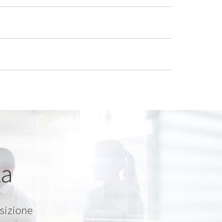
za
osizione