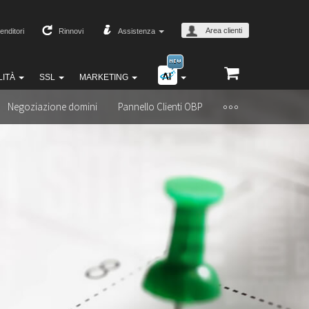
Area clienti
enditori
Rinnovi
Assistenza
LITÀ
SSL
MARKETING
Negoziazione domini
Pannello Clienti OBP