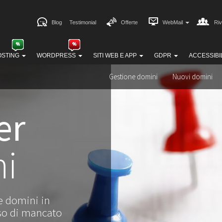
Blog
Testimonial
Offerte
WebMail
Riv
OSTING
WORDPRESS
SITI WEB E APP
GDPR
ACCESSIBI
Gestione domini
Nuovi domini
er
ni
re domini in
aso di mancato