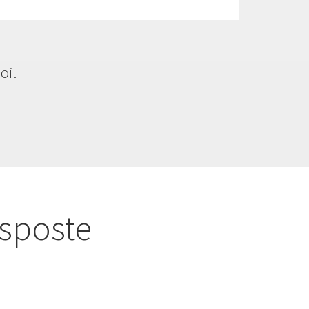
oi.
isposte