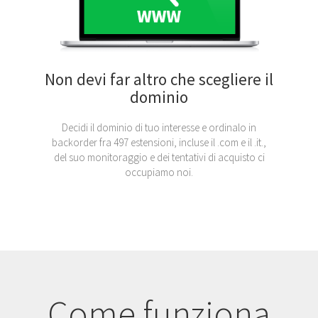
Non devi far altro che scegliere il
dominio
Decidi il dominio di tuo interesse e ordinalo in
backorder fra 497 estensioni, incluse il .com e il .it.,
del suo monitoraggio e dei tentativi di acquisto ci
occupiamo noi.
Come funziona