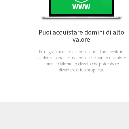
Puoi acquistare domini di alto
valore
Fra il gran numero di domini quotidianamente in
scadenza sono inclusi domini che hanno un valore
commerciale molto elevato che potrebbero
diventare di tua proprietà.