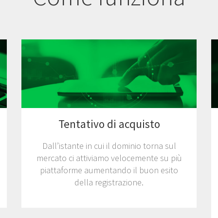
Tentativo di acquisto
Dall’istante in cui il dominio torna sul
mercato ci attiviamo velocemente su più
piattaforme aumentando il buon esito
della registrazione.