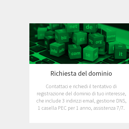
Richiesta del dominio
Contattaci e richiedi il tentativo di
registrazione del dominio di tuo interesse,
che include 3 indirizzi email, gestione DNS,
1 casella PEC per 1 anno, assistenza 7/7.