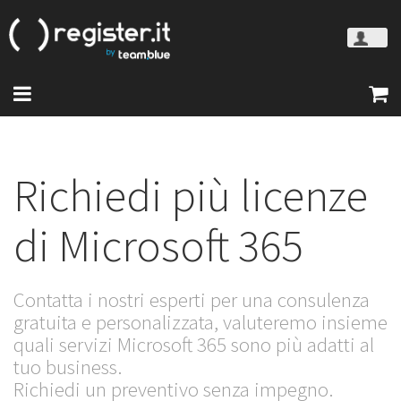
Richiedi più licenze
di Microsoft 365
Contatta i nostri esperti per una consulenza
gratuita e personalizzata, valuteremo insieme
quali servizi Microsoft 365 sono più adatti al
tuo business.
Richiedi un preventivo senza impegno.