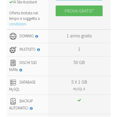
AI Site Assistant
PROVA GRATIS*
Offerta limitata nel
tempo e soggetta a
condizioni
1 anno gratis
DOMINIO
1
MULTISITO
50 GB
DISCHI SSD
NVMe
5 X 1 GB
DATABASE
MySQL
MySQL 8
BACKUP
AUTOMATICI