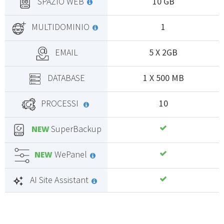
SPAZIO WEB
10 GB
MULTIDOMINIO
1
EMAIL
5 X 2GB
DATABASE
1 X 500 MB
PROCESSI
10
SuperBackup
NEW
WePanel
NEW
AI Site Assistant