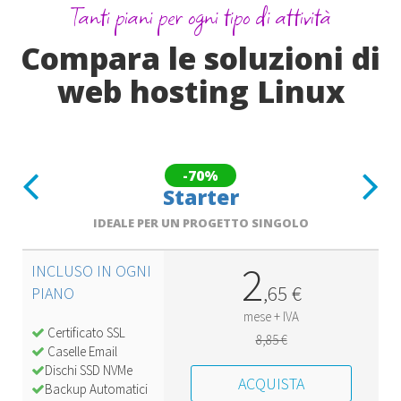
Tanti piani per ogni tipo di attività
Compara le soluzioni di
web hosting Linux
Previous
Next
-70%
Starter
IDEALE PER UN PROGETTO SINGOLO
2
INCLUSO IN OGNI
,
65
€
PIANO
mese + IVA
Certificato SSL
8,85 €
Caselle Email
Dischi SSD NVMe
ACQUISTA
Backup Automatici