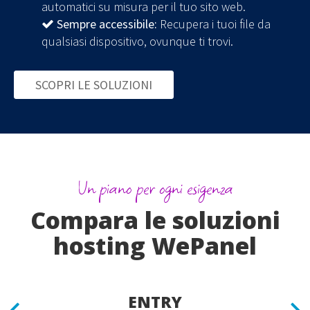
automatici su misura per il tuo sito web.
Sempre accessibile:
Recupera i tuoi file da
qualsiasi dispositivo, ovunque ti trovi.
SCOPRI LE SOLUZIONI
Un piano per ogni esigenza
Compara le soluzioni
hosting WePanel
ENTRY
Previous
N