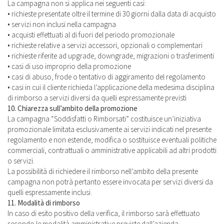
La campagna non si applica nei seguenti casi:
• richieste presentate oltre il termine di 30 giorni dalla data di acquisto
• servizi non inclusi nella campagna
• acquisti effettuati al di fuori del periodo promozionale
• richieste relative a servizi accessori, opzionali o complementari
• richieste riferite ad upgrade, downgrade, migrazioni o trasferimenti
• casi di uso improprio della promozione
• casi di abuso, frode o tentativo di aggiramento del regolamento
• casi in cui il cliente richieda l’applicazione della medesima disciplina
di rimborso a servizi diversi da quelli espressamente previsti
10. Chiarezza sull’ambito della promozione
La campagna “Soddisfatti o Rimborsati” costituisce un’iniziativa
promozionale limitata esclusivamente ai servizi indicati nel presente
regolamento e non estende, modifica o sostituisce eventuali politiche
commerciali, contrattuali o amministrative applicabili ad altri prodotti
o servizi.
La possibilità di richiedere il rimborso nell’ambito della presente
campagna non potrà pertanto essere invocata per servizi diversi da
quelli espressamente inclusi.
11. Modalità di rimborso
In caso di esito positivo della verifica, il rimborso sarà effettuato
secondo le modalità amministrative previste dall’azienda.