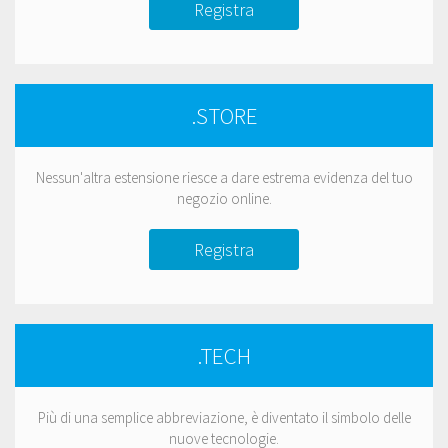
Registra
.STORE
Nessun'altra estensione riesce a dare estrema evidenza del tuo
negozio online.
Registra
.TECH
Più di una semplice abbreviazione, è diventato il simbolo delle
nuove tecnologie.