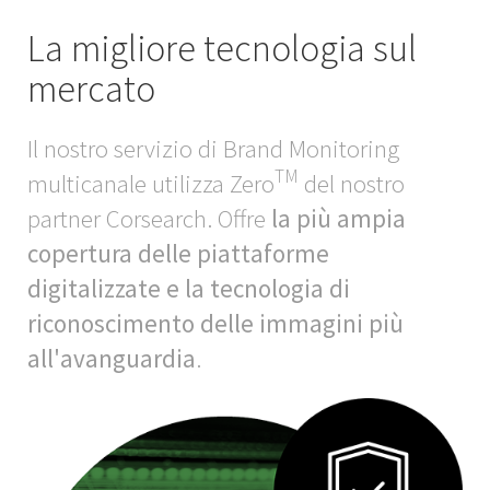
La migliore tecnologia sul
mercato
Il nostro servizio di Brand Monitoring
TM
multicanale utilizza Zero
del nostro
partner Corsearch. Offre
la più ampia
copertura delle piattaforme
digitalizzate e la tecnologia di
riconoscimento delle immagini più
all'avanguardia
.