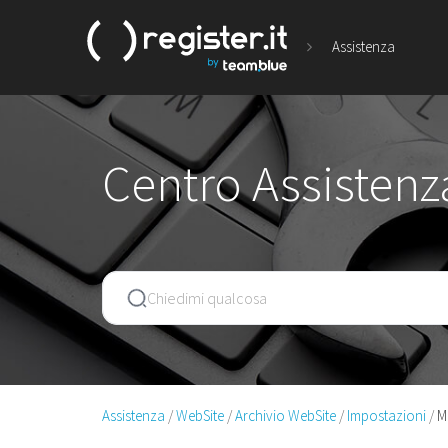
Assistenza
Centro Assistenza
Assistenza
WebSite
Archivio WebSite
Impostazioni
M