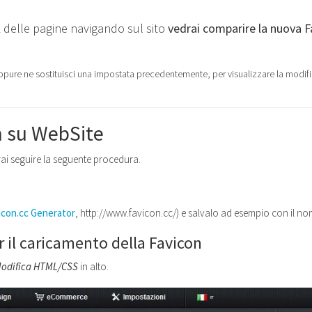
 delle pagine navigando sul sito
vedrai comparire la nuova F
ppure ne sostituisci una impostata precedentemente, per visualizzare la modifi
n su WebSite
ai seguire la seguente procedura.
icon.cc Generator
, http://www.favicon.cc/) e salvalo ad esempio con il no
r il caricamento della Favicon
odifica HTML/CSS
in alto.