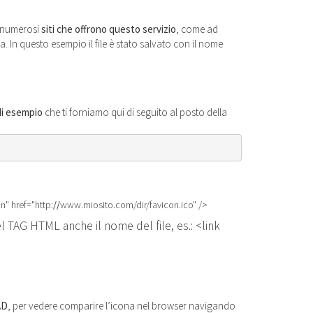
i numerosi
siti che offrono questo servizio
, come ad
la. In questo esempio il file è stato salvato con il nome
i esempio
che ti forniamo qui di seguito al posto della
on" href="http:
//
www.miosito.com/dir/favicon.ico" />
el TAG HTML anche il nome del file, es.: <link
AD
, per vedere comparire l’icona nel browser navigando