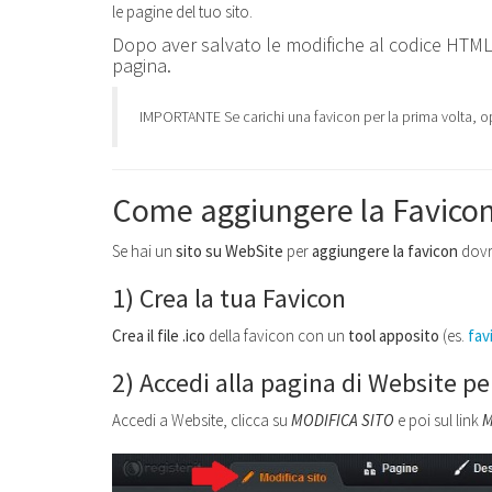
le pagine del tuo sito.
Dopo aver salvato le modifiche al codice HTML
pagina.
IMPORTANTE Se carichi una favicon per la prima volta, o
Come aggiungere la Favico
Se hai un
sito su WebSite
per
aggiungere la favicon
dovr
1)
Crea la tua Favicon
Crea il file .ico
della favicon con un
tool apposito
(es.
fav
2)
Accedi alla pagina di Website pe
Accedi a Website, clicca su
MODIFICA SITO
e poi sul link
M