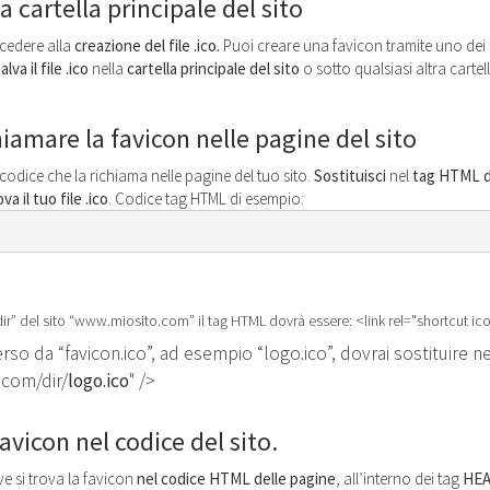
a cartella principale del sito
ocedere alla
creazione del file .ico.
Puoi creare una favicon
tramite uno de
alva il file .ico
nella
cartella principale del sito
o sotto qualsiasi altra cartel
hiamare la favicon nelle pagine del sito
codice che la richiama nelle pagine del tuo sito.
Sostituisci
nel
tag HTML d
ova il tuo file .ico
. Codice tag HTML di esempio:
 “dir” del sito “www.miosito.com” il tag HTML dovrà essere: <link rel="shortcut ic
rso da “favicon.ico”, ad esempio “logo.ico”, dovrai sostituire n
.com/dir/
logo.ico
" />
avicon nel codice del sito.
e si trova la favicon
nel codice HTML delle pagine
, all’interno dei tag
HE