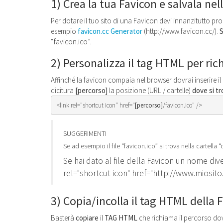
1) Crea la tua Favicon e salvala nell
Per dotare il tuo sito di una Favicon devi innanzitutto pr
esempio
favicon.cc Generator
(http://www.favicon.cc/).
S
“favicon.ico”.
2) Personalizza il tag HTML per ric
Affinché la favicon compaia nel browser dovrai inserire il 
dicitura
[percorso]
la posizione (URL / cartelle)
dove si
tr
<link rel="shortcut icon" href="
[percorso]
/favicon.ico" />
SUGGERIMENTI
Se ad esempio il file “favicon.ico” si trova nella cartella
Se hai dato al file della Favicon un nome dive
rel="shortcut icon" href="http://www.miosito
3) Copia/incolla il tag HTML della F
Basterà
copiare
il
TAG HTML
che richiama il percorso dov