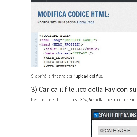
Si aprirà la finestra per l
’upload del file
.
3)
Carica il file .ico della Favicon 
Per caricare il file clicca su
S
foglia
nella finestra di inseri