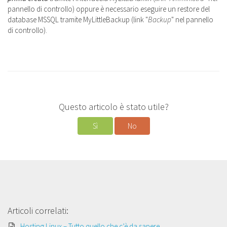
pannello di controllo) oppure è necessario eseguire un restore del
database MSSQL tramite MyLittleBackup (link "
Backup
" nel pannello
di controllo).
Questo articolo è stato utile?
Sì
No
Articoli correlati:
Hosting Linux – Tutto quello che c’è da sapere