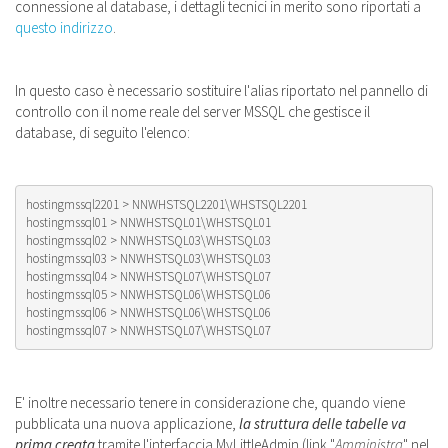
connessione al database, i dettagli tecnici in merito sono riportati a
questo indirizzo
.
In questo caso è necessario sostituire l'alias riportato nel pannello di
controllo con il nome reale del server MSSQL che gestisce il
database, di seguito l'elenco:
hostingmssql2201 > NNWHSTSQL2201\WHSTSQL2201

hostingmssql01 > NNWHSTSQL01\WHSTSQL01

hostingmssql02 > NNWHSTSQL03\WHSTSQL03

hostingmssql03 > NNWHSTSQL03\WHSTSQL03

hostingmssql04 > NNWHSTSQL07\WHSTSQL07

hostingmssql05 > NNWHSTSQL06\WHSTSQL06

hostingmssql06 > NNWHSTSQL06\WHSTSQL06

hostingmssql07 > NNWHSTSQL07\WHSTSQL07
E' inoltre necessario tenere in considerazione che, quando viene
pubblicata una nuova applicazione,
la struttura delle tabelle va
prima creata
tramite l'interfaccia MyLittleAdmin (link "
Amministra
" nel