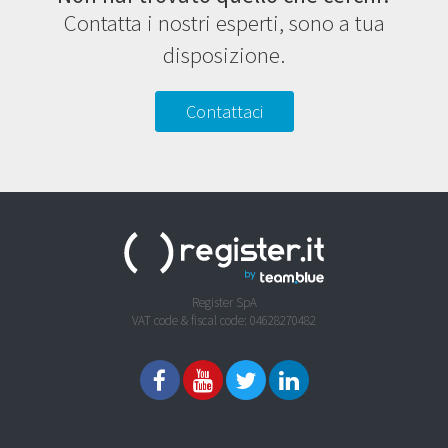
Contatta i nostri esperti, sono a tua
disposizione.
Contattaci
Register SpA
VAT code & fiscal code: 04628270482