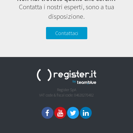
Contatta i nostri esperti, sono a tua
disposizione.
Contattaci
Register SpA
VAT code & fiscal code: 04628270482