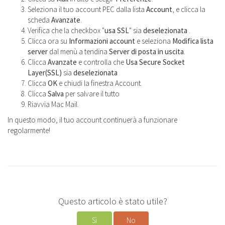
Seleziona il tuo account PEC dalla lista
Account
, e clicca la
scheda
Avanzate
.
Verifica che la checkbox "
usa SSL
" sia
deselezionata
.
Clicca ora su
Informazioni account
e seleziona
Modifica lista
server
dal menù a tendina
Server di posta in uscita
.
Clicca
Avanzate
e controlla che
Usa Secure Socket
Layer(SSL)
sia
deselezionata
Clicca
OK
e chiudi la finestra Account.
Clicca
Salva
per salvare il tutto
Riavvia Mac Mail.
In questo modo, il tuo account continuerà a funzionare
regolarmente!
Questo articolo è stato utile?
Sì
No