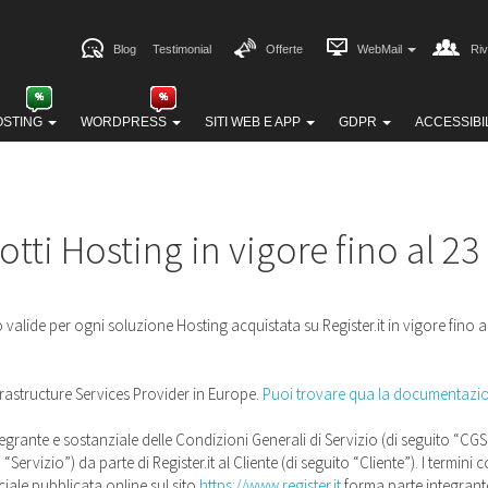
Blog
Testimonial
Offerte
WebMail
Riv
OSTING
WORDPRESS
SITI WEB E APP
GDPR
ACCESSIBI
otti Hosting in vigore fino al 2
o valide per ogni soluzione Hosting acquistata su Register.it in vigore fino 
nfrastructure Services Provider in Europe.
Puoi trovare qua la documentazion
tegrante e sostanziale delle Condizioni Generali di Servizio (di seguito “CGS”
“Servizio”) da parte di Register.it al Cliente (di seguito “Cliente”). I termini
iale pubblicata online sul sito
https://www.register.it
forma parte integrante