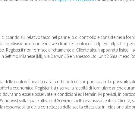
o cliccando sul relativo tasto nel pannello di controllo e consiste nella forni
 condivisione di contenuti web tramite i protocolli http e/o https. Le specific
esso. Register.it non fornisce direttamente al Cliente alcun apparato fisico. I se
.A. in Settimo Milanese (MI), via Darwin 85 e Namesco Ltd, Unit 2 Smallmea
a delle quali definita da caratteristiche tecniche particolari. Le possibili 
va offerta economica. Register.it si riserva la facoltà di formulare anche dur
dovranno essere osservate le condizioni ed i termini ivi previsti, in particol
x o Windows) sulla quale attivare il Servizio spetta esclusivamente al Cliente
a responsabilità della correttezza della scelta effettuata in relazione alle 