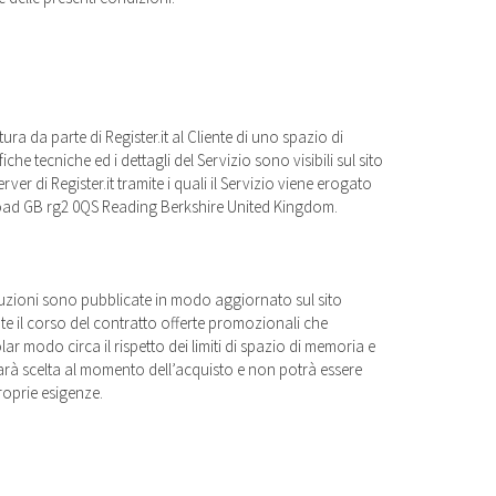
tura da parte di Register.it al Cliente di uno spazio di
he tecniche ed i dettagli del Servizio sono visibili sul sito
rver di Register.it tramite i quali il Servizio viene erogato
d Road GB rg2 0QS Reading Berkshire United Kingdom.
soluzioni sono pubblicate in modo aggiornato sul sito
ante il corso del contratto offerte promozionali che
ar modo circa il rispetto dei limiti di spazio di memoria e
, sarà scelta al momento dell’acquisto e non potrà essere
proprie esigenze.