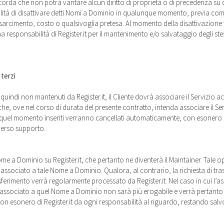
ncorda che non potrà vantare alcun diritto di proprietà o di precedenza 
 possibilità di disattivare detti Nomi a Dominio in qualunque momento, previa 
sarcimento, costo o qualsivoglia pretesa. Al momento della disattivazione tu
 responsabilità di Register.it per il mantenimento e/o salvataggio degli stes
 terzi
uindi non mantenuti da Register.it, il Cliente dovrà associare il Servizio a
che, ove nel corso di durata del presente contratto, intenda associare il 
o a quel momento inseriti verranno cancellati automaticamente, con esonero di
iverso supporto.
 Nome a Dominio su Register.it, che pertanto ne diventerà il Maintainer. Tal
zio associato a tale Nome a Dominio. Qualora, al contrario, la richiesta di t
 trasferimento verrà regolarmente processato da Register.it. Nel caso in cui 
o e associato a quel Nome a Dominio non sarà più erogabile e verrà pertanto d
 esonero di Register.it da ogni responsabilità al riguardo, restando salvo e