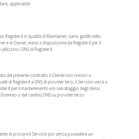
tare, applicabile.
Register.it in qualità di Maintainer, siano gestiti nello
iner e di Owner, messi a disposizione da Register.it per il
lizzino i DNS di Register.it.
ta del presente contratto il Cliente non rinnovi o
 di Register.it a DNS di provider terzi, il Servizio verrà a
ter.it per il mantenimento e/o salvataggio degli stessi.
a Dominio o del cambio DNS su provider terzo.
liente di provare il Servizio pur senza possedere un