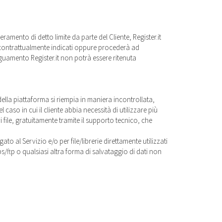
eramento di detto limite da parte del Cliente, Register.it
i contrattualmente indicati oppure procederà ad
uamento Register.it non potrà essere ritenuta
co della piattaforma si riempia in maniera incontrollata,
caso in cui il cliente abbia necessità di utilizzare più
i file, gratuitamente tramite il supporto tecnico, che
to al Servizio e/o per file/librerie direttamente utilizzati
tps/ftp o qualsiasi altra forma di salvataggio di dati non