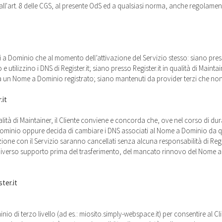
tà all'art. 8 delle CGS, al presente OdS ed a qualsiasi norma, anche regolamen
i a Dominio che al momento dell’attivazione del Servizio stesso: siano presso 
 e utilizzino i DNS di Register.it; siano presso Register.it in qualità di Mainta
 un Nome a Dominio registrato; siano mantenuti da provider terzi che non uti
.it
lità di Maintainer, il Cliente conviene e concorda che, ove nel corso di dura
ominio oppure decida di cambiare i DNS associati al Nome a Dominio da quelli
izione con il Servizio saranno cancellati senza alcuna responsabilità di Regis
su diverso supporto prima del trasferimento, del mancato rinnovo del Nome 
ster.it
inio di terzo livello (ad es.: miosito.simply-webspace.it) per consentire al C