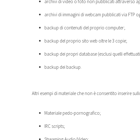
archivi di video o foto non pubblicati attraverso a
archivi di immagini di webcam pubblicati via FTP og
backup di contenuti del proprio computer;
backup del proprio sito web oltre le 3 copie;
backup dei propri database (esclusi quelli effettuati 
backup dei backup.
Altri esempi di materiale che non è consentito inserire sul
Materiale pedo-pornografico;
IRC scripts;
Streaming Audio/Video;