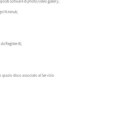
ppositi software di photo/video gallery;
ni N minuti;
da Register.it);
lo spazio disco associato al Servizio: