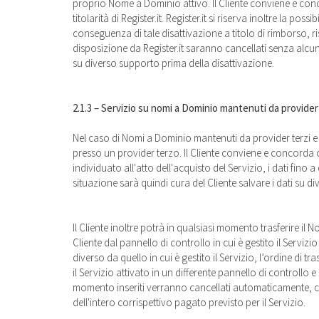
proprio Nome a Dominio attivo. Il Cliente conviene e co
titolarità di Register.it. Register.it si riserva inoltre la
conseguenza di tale disattivazione a titolo di rimborso, ri
disposizione da Register.it saranno cancellati senza alcuna
su diverso supporto prima della disattivazione.
2.1.3 – Servizio su nomi a Dominio mantenuti da provider
Nel caso di Nomi a Dominio mantenuti da provider terzi e q
presso un provider terzo. Il Cliente conviene e concorda 
individuato all'atto dell'acquisto del Servizio, i dati fin
situazione sarà quindi cura del Cliente salvare i dati su d
Il Cliente inoltre potrà in qualsiasi momento trasferire il
Cliente dal pannello di controllo in cui è gestito il Servi
diverso da quello in cui è gestito il Servizio, l’ordine di
il Servizio attivato in un differente pannello di controll
momento inseriti verranno cancellati automaticamente, con
dell'intero corrispettivo pagato previsto per il Servizio.