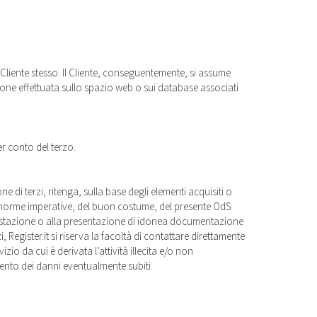
 Cliente stesso. Il Cliente, conseguentemente, si assume
zione effettuata sullo spazio web o sui database associati
er conto del terzo.
e di terzi, ritenga, sulla base degli elementi acquisiti o
 di norme imperative, del buon costume, del presente OdS
contestazione o alla presentazione di idonea documentazione
, Register.it si riserva la facoltà di contattare direttamente
izio da cui è derivata l’attività illecita e/o non
cimento dei danni eventualmente subiti.