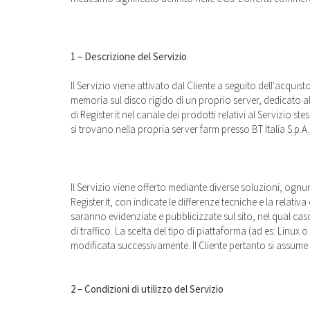
1 – Descrizione del Servizio
Il Servizio viene attivato dal Cliente a seguito dell'acquist
memoria sul disco rigido di un proprio server, dedicato alla
di Register.it nel canale dei prodotti relativi al Servizio st
si trovano nella propria server farm presso BT Italia S.p
Il Servizio viene offerto mediante diverse soluzioni, ognun
Register.it, con indicate le differenze tecniche e la relati
saranno evidenziate e pubblicizzate sul sito, nel qual caso 
di traffico. La scelta del tipo di piattaforma (ad es: Linu
modificata successivamente. Il Cliente pertanto si assume l
2 – Condizioni di utilizzo del Servizio