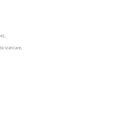
rez;
da scaricare;