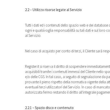
2.2 – Utilizzo risorse legate al Servizio
Tutti i dati ed i contenuti dello spazio web e dei database
ogni e qualsivoglia responsabilità su tali dati e sul loro 
al Servizio.
Nel caso di acquisto per conto di terzi, il Cliente sarà res
Register.it si riserva il diritto di sospendere immediatamen
acquisibili tramite i contenuti immessi del Cliente nello 
e/o delle CGS. In tal caso, a seguito di segnalazione da p
provante il pieno rispetto della normativa vigente della atti
eventuali terzi utilizzatori del Servizio. In caso di mancato 
autorizzata fermo restando il diritto all'integrale pagament
2.2.1 – Spazio disco e contenuto