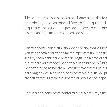
Il limite di spazio disco specificato nell'offerta pubblicata
procederà alla sospensione del Servizio fino a quando il
acquistare una soluzione superiore del Servizio con con
responsabile per malfunzionamenti del sito.
Register.it offre, con alcuni piani del Servizio, spazio illim
Register.it potrà discrezionalmente impostare un limite simb
spazio, potrà richiederlo prima del raggiungimento di detto 
provvederà ad estendere lo spazio disponibile nel più bre
Lo spazio disco associato al Servizio deve essere usato solo 
dalle pagine web. Non sono considerati validi ai fini del pre
erogati tramite il sito web associato al Servizio con apposit
Non saranno considerati conformi al presente OdS, a tito