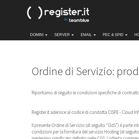
DOMINI
SERVER
EMAIL
PEC & SPID
H
Ordine di Servizio: prod
Riportiamo di seguito le condizioni specifiche di contratt
Register.it aderisce al codice di condotta CISPE - Cloud I
Il presente Ordine di Servizio (di seguito “OdS”) è parte in
condizioni per la fornitura del servizio Hosting (di seguito 
medesimo significato definito nelle CGS. L'offerta commerc