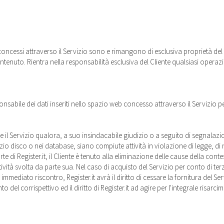
 concessi attraverso il Servizio sono e rimangono di esclusiva proprietà del
contenuto. Rientra nella responsabilità esclusiva del Cliente qualsiasi opera
ponsabile dei dati inseriti nello spazio web concesso attraverso il Servizio p
te il Servizio qualora, a suo insindacabile giudizio o a seguito di segnalazion
spazio disco o nei database, siano compiute attività in violazione di legge,
arte di Register.it, il Cliente è tenuto alla eliminazione delle cause della 
vità svolta da parte sua. Nel caso di acquisto del Servizio per conto di terzi
immediato riscontro, Register.it avrà il diritto di cessare la fornitura del Serv
o del corrispettivo ed il diritto di Register.it ad agire per l'integrale risar