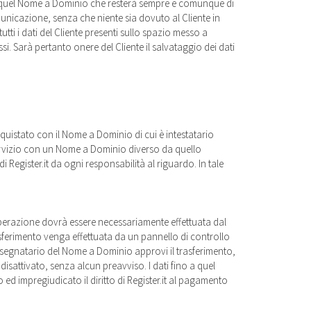
su quel Nome a Dominio che resterà sempre e comunque di
comunicazione, senza che niente sia dovuto al Cliente in
tti i dati del Cliente presenti sullo spazio messo a
si. Sarà pertanto onere del Cliente il salvataggio dei dati
cquistato con il Nome a Dominio di cui è intestatario
Servizio con un Nome a Dominio diverso da quello
 Register.it da ogni responsabilità al riguardo. In tale
e operazione dovrà essere necessariamente effettuata dal
rasferimento venga effettuata da un pannello di controllo
l’assegnatario del Nome a Dominio approvi il trasferimento,
isattivato, senza alcun preavviso. I dati fino a quel
d impregiudicato il diritto di Register.it al pagamento