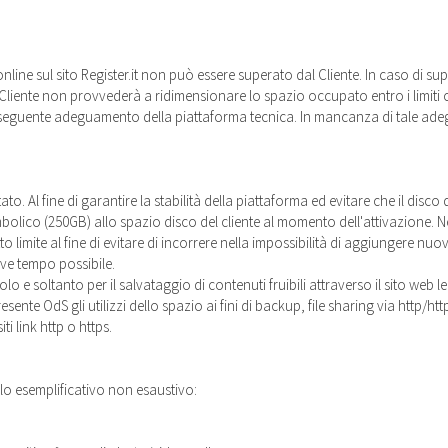
 online sul sito Register.it non può essere superato dal Cliente. In caso di sup
 Cliente non provvederà a ridimensionare lo spazio occupato entro i limit
seguente adeguamento della piattaforma tecnica. In mancanza di tale adeg
itato. Al fine di garantire la stabilità della piattaforma ed evitare che il dis
olico (250GB) allo spazio disco del cliente al momento dell'attivazione. Nel 
limite al fine di evitare di incorrere nella impossibilità di aggiungere nuov
ve tempo possibile.
e soltanto per il salvataggio di contenuti fruibili attraverso il sito web lega
sente OdS gli utilizzi dello spazio ai fini di backup, file sharing via http/ht
i link http o https.
lo esemplificativo non esaustivo: