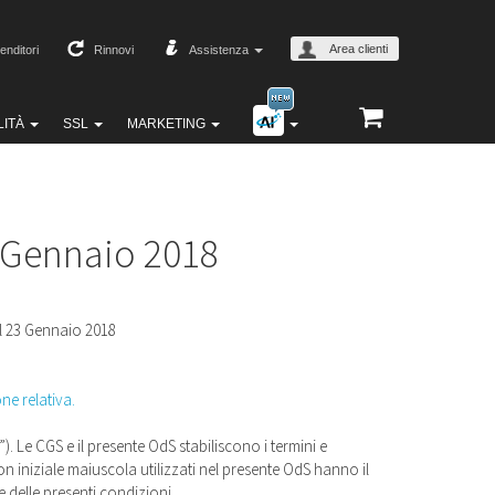
Area clienti
enditori
Rinnovi
Assistenza
LITÀ
SSL
MARKETING
3 Gennaio 2018
al 23 Gennaio 2018
e relativa.
). Le CGS e il presente OdS stabiliscono i termini e
 con iniziale maiuscola utilizzati nel presente OdS hanno il
 delle presenti condizioni.