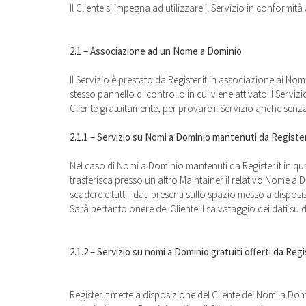
Il Cliente si impegna ad utilizzare il Servizio in conformi
2.1 – Associazione ad un Nome a Dominio
Il Servizio è prestato da Register.it in associazione ai Nom
stesso pannello di controllo in cui viene attivato il Servizio
Cliente gratuitamente, per provare il Servizio anche senza
2.1.1 – Servizio su Nomi a Dominio mantenuti da Register
Nel caso di Nomi a Dominio mantenuti da Register.it in qua
trasferisca presso un altro Maintainer il relativo Nome a D
scadere e tutti i dati presenti sullo spazio messo a dispos
Sarà pertanto onere del Cliente il salvataggio dei dati 
2.1.2 – Servizio su nomi a Dominio gratuiti offerti da Regi
Register.it mette a disposizione del Cliente dei Nomi a Dom