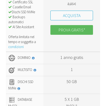
Certificato SSL
8,85 €
Caselle Email
Dischi SSD NVMe
ACQUISTA
Backups
automatici
AI Site Assistant
PROVA GRATIS*
Offerta limitata nel
tempo e soggetta a
condizioni
1 anno gratis
DOMINIO
1
MULTISITO
50 GB
DISCHI SSD
NVMe
5 X 1 GB
DATABASE
MySQL
MySQL 8