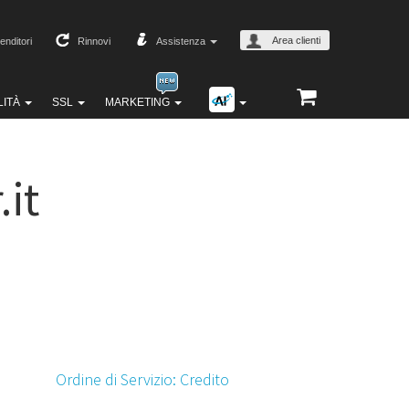
Area clienti
enditori
Rinnovi
Assistenza
LITÀ
SSL
MARKETING
.it
Ordine di Servizio: Credito