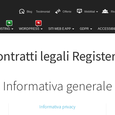
Blog
Testimonial
Offerte
WebMail
Riv
OSTING
WORDPRESS
SITI WEB E APP
GDPR
ACCESSIBI
ntratti legali Register
Informativa generale
Informativa privacy