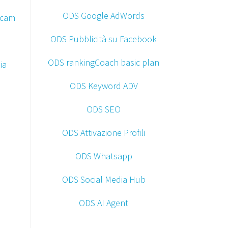
ODS Google AdWords
bcam
ODS Pubblicità su Facebook
ODS rankingCoach basic plan
ia
ODS Keyword ADV
ODS SEO
ODS Attivazione Profili
ODS Whatsapp
ODS Social Media Hub
ODS AI Agent