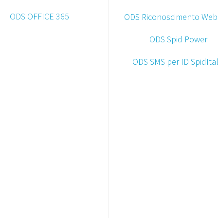
ODS OFFICE 365
ODS Riconoscimento We
ODS Spid Power
ODS SMS per ID SpidItal