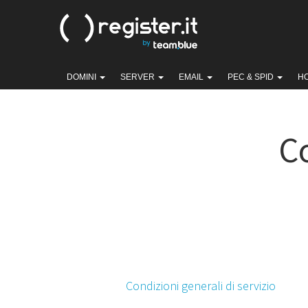
DOMINI
SERVER
EMAIL
PEC & SPID
H
Co
Condizioni generali di servizio